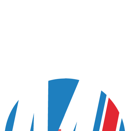
NOVEMBRE 5, 2024
ns dans la
Pro Doit
certifications en
0, AEV, Acotherm,...