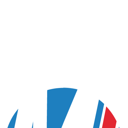
MINDUSTRIES
TRIES
BJ Menuise
enuiserie
le Club M
ond Maniez
nt le Club MI PRO
Découvrez le Clu
professionnel déd
z le Club MI PRO, un réseau
souhaitant dévelo
onnel dédié aux entreprises
gagner en visibilité
nt développer leur activité,
visibilité et...
LIRE L'ARTICLE
ARTICLE