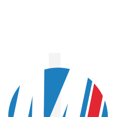
Tête de lion
HEURTOIRS
Cloche laiton