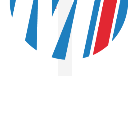
Fer cementé
BOUTONS
Inox