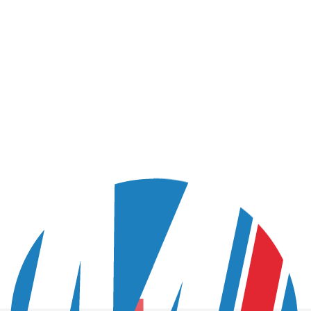
SEPTEMBRE 30, 2024
ion parfaite !
e solution de soudure
finitions impeccables